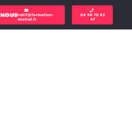
-NOUS
administratif@formation-
04 90 70 82
mistral.fr
47