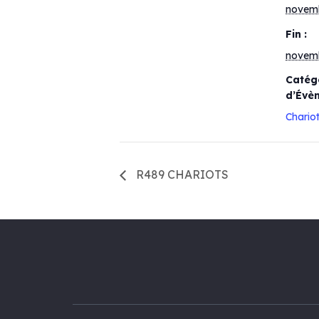
novem
Fin :
novem
Catég
d’Évè
Chario
R489 CHARIOTS