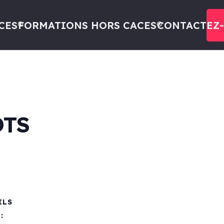
CES®
FORMATIONS HORS CACES®
CONTACTEZ
OTS
ILS
: