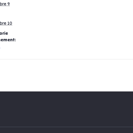
bre 9
bre 10
orie
nement:
t