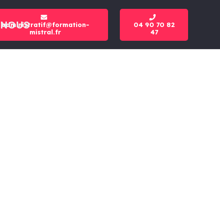
-NOUS
administratif@formation-
04 90 70 82
mistral.fr
47