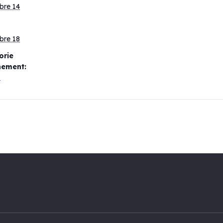
bre 14
bre 18
orie
nement:
t