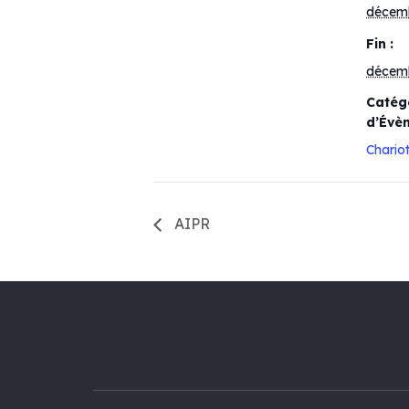
décem
Fin :
décem
Catég
d’Évè
Chario
AIPR