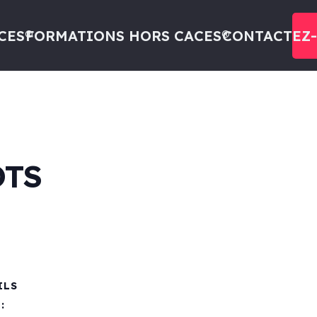
CES®
FORMATIONS HORS CACES®
CONTACTEZ
OTS
ILS
: