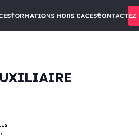
CES®
FORMATIONS HORS CACES®
CONTACTEZ
AUXILIAIRE
ILS
: