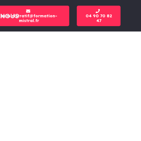
-NOUS
administratif@formation-
04 90 70 82
mistral.fr
47