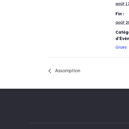
août 1
Fin :
août 2
Catég
d’Évè
Grues
Assomption