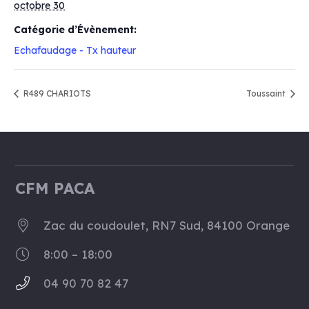
octobre 30
Catégorie d’Évènement:
Echafaudage - Tx hauteur
R489 CHARIOTS
Toussaint
CFM PACA
Zac du coudoulet, RN7 Sud, 84100 Orange
8:00 – 18:00
04 90 70 82 47