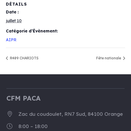
DÉTAILS
Date :
juillet 10
Catégorie d’Évènement:
AIPR
R489 CHARIOTS
Fête nationale
CFM PACA
Zac du coudoulet, RN7 Sud, 84100 Orange
8:00 – 18:00