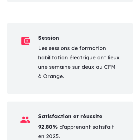
Session
account_balance_wallet
Les sessions de formation
habilitation électrique ont lieux
une semaine sur deux au CFM
à Orange.
Satisfaction et réussite
group
92.80%
d’apprenant satisfait
en 2025.