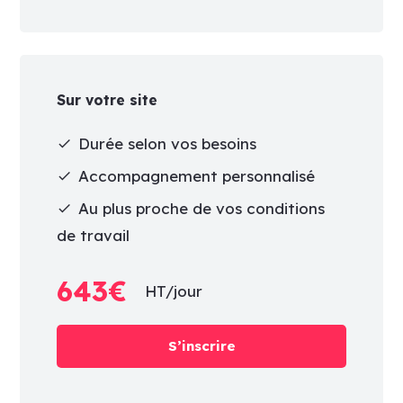
Sur votre site
Durée selon vos besoins
check
Accompagnement personnalisé
check
Au plus proche de vos conditions
check
de travail
643€
HT/jour
S’inscrire