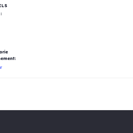
ILS
:
orie
nement:
r