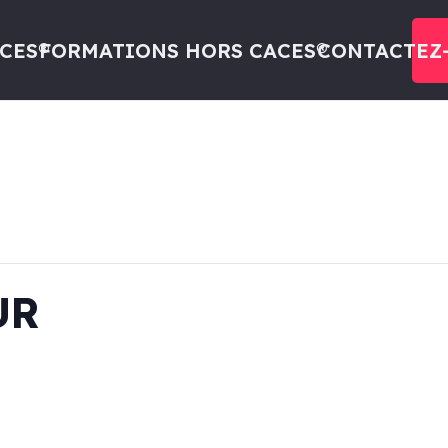
CES®
FORMATIONS HORS CACES®
CONTACTEZ
UR