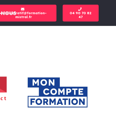
-NOUS
administratif@formation-
04 90 70 82
mistral.fr
47