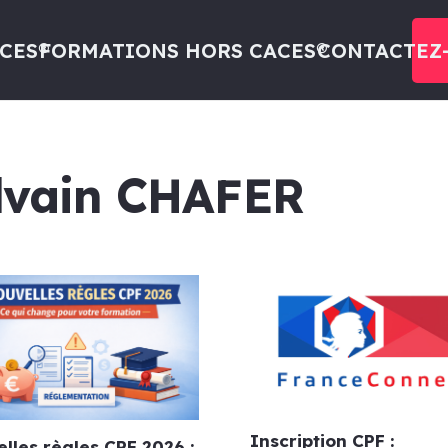
CES®
FORMATIONS HORS CACES®
CONTACTEZ
ylvain CHAFER
Inscription CPF :
lles règles CPF 2026 :