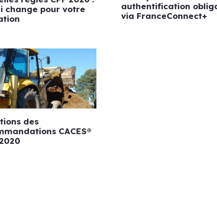
authentification oblig
i change pour votre
via FranceConnect+
ation
tions des
mmandations CACES®
 2020